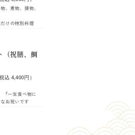
焼物、煮物、揚物、
様だけの特別料理
ト（祝膳、鯛
税込 4,400円）
め、『一生食べ物に
的なお祝いです