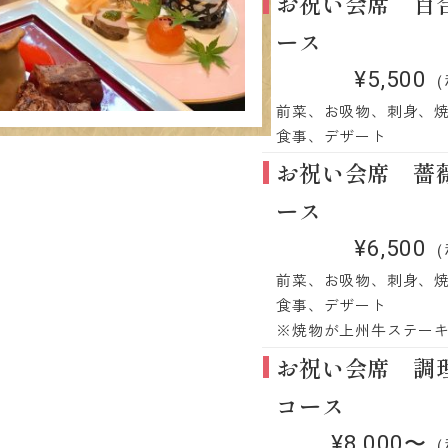
お祝い会席 百
ース
¥5,500
（
前菜、お吸物、刺身、
食事、デザート
お祝い会席 薔
ース
¥6,500
（
前菜、お吸物、刺身、
食事、デザート
※焼物が上州牛ステー
お祝い会席 調
コース
¥8,000〜
（