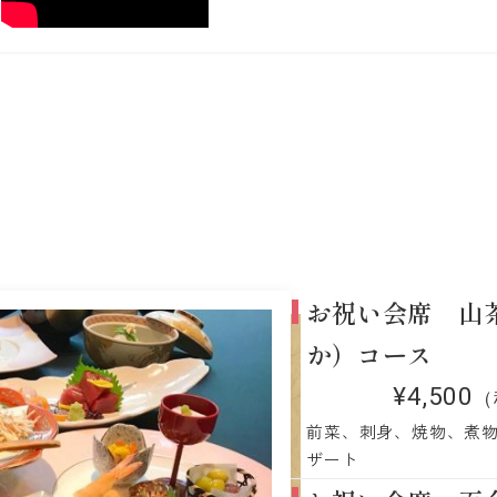
m
お祝い会席 山
か）コース
¥4,500
（
前菜、刺身、焼物、煮
ザート