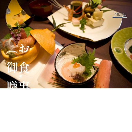
MENU
）