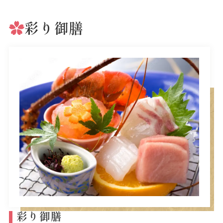
彩り御膳
彩り御膳