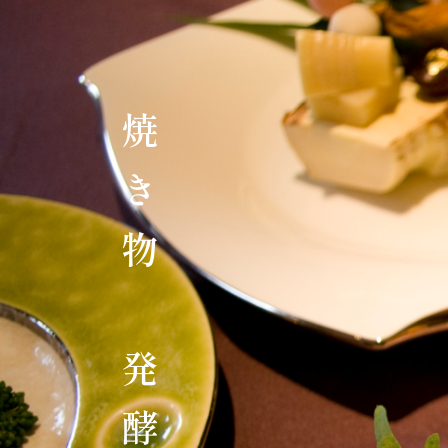
焼き物 発酵〜魚〜