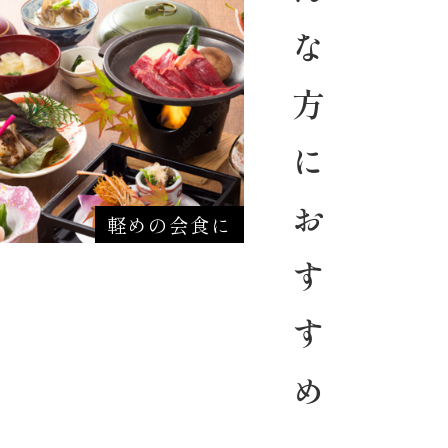
こ ん な 方 に お す す め
軽めの会食に